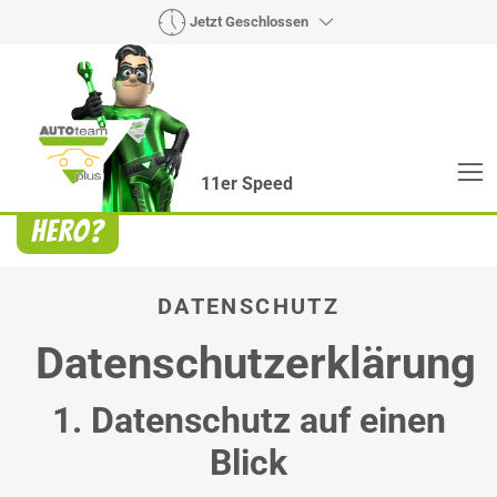
Jetzt Geschlossen
11er Speed
Heroes? Findet man bei uns!
Wie auch wir bringen Handmaker Herby, Rollin‘
Robby und Engineering Esy mit ihrer Superpower
jeden Wagen wieder auf die Bahn.
DATENSCHUTZ
Datenschutzerklärung
1. Datenschutz auf einen
Blick