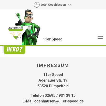
Jetzt Geschlossen
11er Speed
Heroes? Findet man bei uns!
Wie auch wir bringen Handmaker Herby, Rollin‘
Robby und Engineering Esy mit ihrer Superpower
jeden Wagen wieder auf die Bahn.
IMPRESSUM
11er Speed
Adenauer Str. 19
53520 Dümpelfeld
Telefon 02695 / 931 39 15
E-Mail odenhausen@11er-speed.de