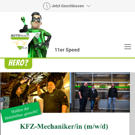
Jetzt Geschlossen
11er Speed
Heroes? Findet man bei uns!
Wie auch wir bringen Handmaker Herby, Rollin‘
Robby und Engineering Esy mit ihrer Superpower
jeden Wagen wieder auf die Bahn.